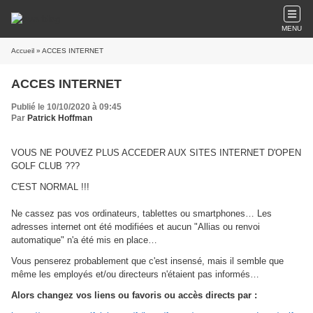
MENU
Accueil
» ACCES INTERNET
ACCES INTERNET
Publié le 10/10/2020 à 09:45
Par
Patrick Hoffman
VOUS NE POUVEZ PLUS ACCEDER AUX SITES INTERNET D'OPEN
GOLF CLUB ???
C'EST NORMAL !!!
Ne cassez pas vos ordinateurs, tablettes ou smartphones… Les
adresses internet ont été modifiées et aucun "Allias ou renvoi
automatique" n'a été mis en place…
Vous penserez probablement que c'est insensé, mais il semble que
même les employés et/ou directeurs n'étaient pas informés…
Alors changez vos liens ou favoris ou accès directs par :