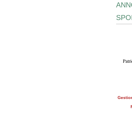
ANN
SPO
Patr
Gestion