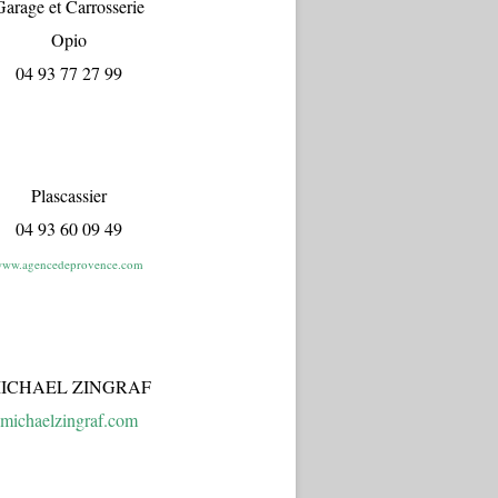
arage et Carrosserie
Opio
04 93 77 27 99
Plascassier
04 93 60 09 49
ww.agencedeprovence.com
ICHAEL ZINGRAF
michaelzingraf.com