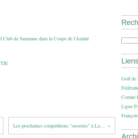
Rech
Lien
ITIE
Golf de
Fédérati
Comité 
Ligue P
François
Les prochaines compétitions "ouvertes" à La Grande Bastide
Arch