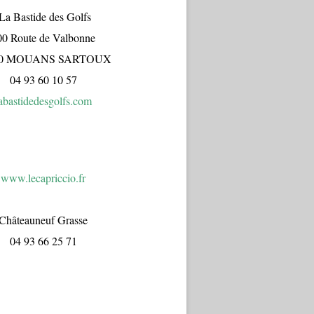
a Bastide des Golfs
00 Route de Valbonne
70 MOUANS SARTOUX
04 93 60 10 57
abastidedesgolfs.com
www.lecapr
iccio.fr
Châteauneuf Grasse
04 93 66 25 71