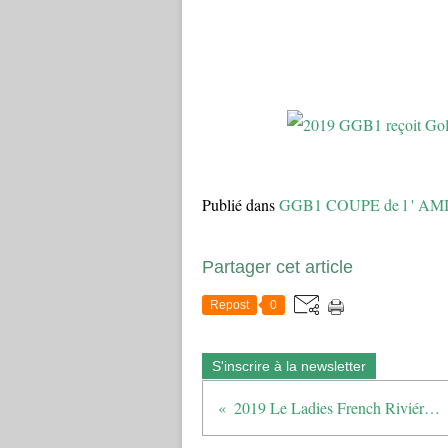
Publié dans
GGB1 COUPE de l ' AM
Partager cet article
Repost
0
S'inscrire à la newsletter
2019 Le Ladies French Riviéra à St Donat