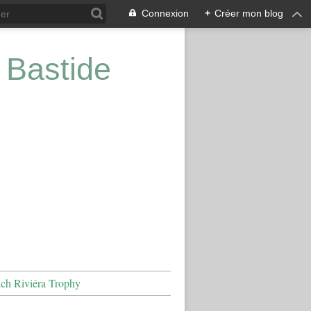
Connexion
+
Créer mon blog
 Bastide
nch Riviéra Trophy