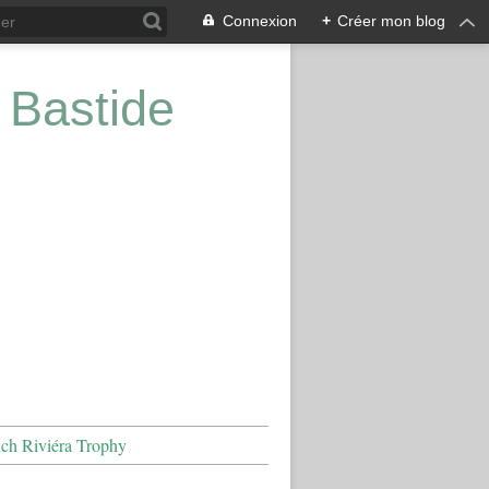
Connexion
+
Créer mon blog
 Bastide
nch Riviéra Trophy