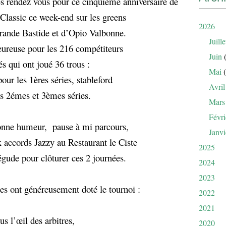
nés rendez vous pour ce cinquième anniversaire de
Classic ce week-end sur les greens
2026
rande Bastide et d’Opio Valbonne.
Juille
ureuse pour les 216 compétiteurs
Juin
(
s qui ont joué 36 trous :
Mai
(
our les 1ères séries, stableford
Avril
es 2émes et 3èmes séries.
Mars
Févri
bonne humeur, pause à mi parcours,
Janvi
x accords Jazzy au Restaurant le Ciste
2025
gude pour clôturer ces 2 journées.
2024
2023
les ont généreusement doté le tournoi :
2022
2021
us l’œil des arbitres,
2020