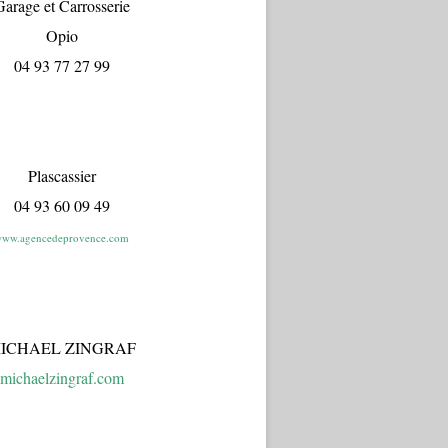
arage et Carrosserie
Opio
04 93 77 27 99
Plascassier
04 93 60 09 49
ww.agencedeprovence.com
ICHAEL ZINGRAF
michaelzingraf.com