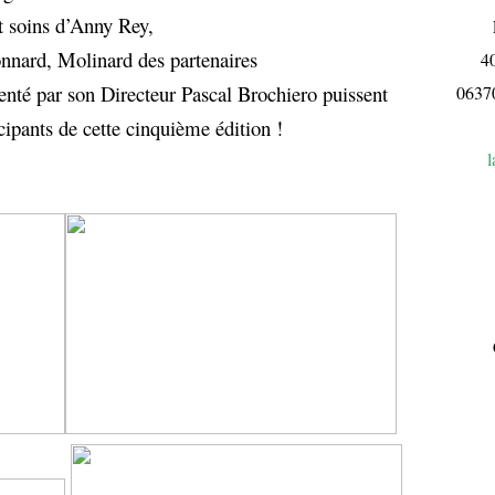
t soins d’Anny Rey,
L
onnard, Molinard des partenaires
4
enté par son Directeur Pascal Brochiero puissent
063
icipants de cette cinquième édition !
l