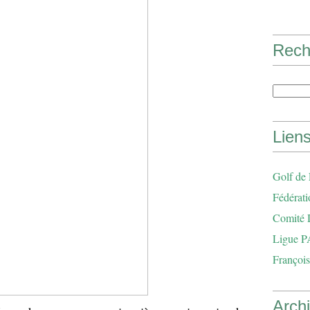
Rech
Lien
Golf de
Fédérati
Comité 
Ligue P
François
Arch