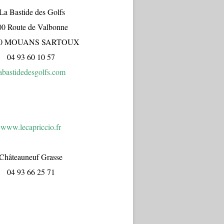
a Bastide des Golfs
00 Route de Valbonne
70 MOUANS SARTOUX
04 93 60 10 57
abastidedesgolfs.com
www.lecapr
iccio.fr
Châteauneuf Grasse
04 93 66 25 71