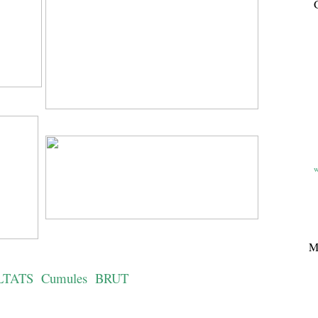
G
w
M
LTATS Cumules BRUT