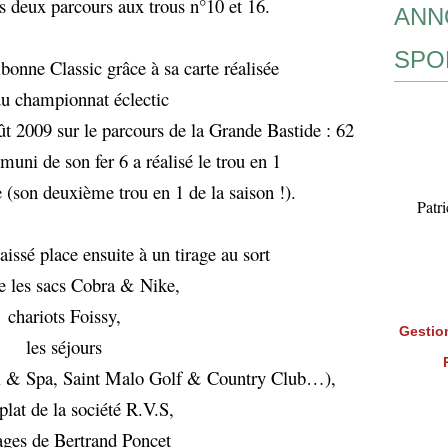
es deux parcours aux trous n°10 et 16.
ANN
SPO
bonne Classic grâce à sa carte réalisée
du championnat éclectic
ût 2009 sur le parcours de la Grande Bastide : 62
uni de son fer 6 a réalisé le trou en 1
(son deuxième trou en 1 de la saison !).
Patr
aissé place ensuite à un tirage au sort
ue les sacs Cobra & Nike,
chariots Foissy,
Gestion
les séjours
l & Spa, Saint Malo Golf & Country Club…),
plat de la société R.V.S,
ges de Bertrand Poncet