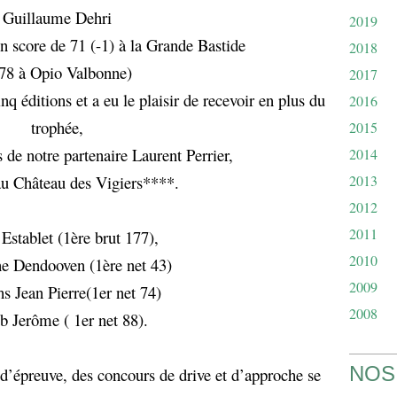
Guillaume Dehri
2019
n score de 71 (-1) à la Grande Bastide
2018
 78 à Opio Valbonne)
2017
inq éditions et a eu le plaisir de recevoir en plus du
2016
trophée,
2015
s de notre partenaire Laurent Perrier,
2014
au Château des Vigiers****.
2013
2012
2011
Establet (1ère brut 177),
2010
e Dendooven (1ère net 43)
2009
hs Jean Pierre(1er net 74)
2008
b Jerôme ( 1er net 88).
NOS
d’épreuve, des concours de drive et d’approche se