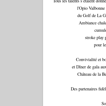
Tous les talents s’étaient don
l'Opio Valbonne 
du Golf de La G
Ambiance chale
cumulé
stroke play p
pour l
Convivialité et 
et Dîner de gala au
Château de la Bé
Des partenaires fidè
So