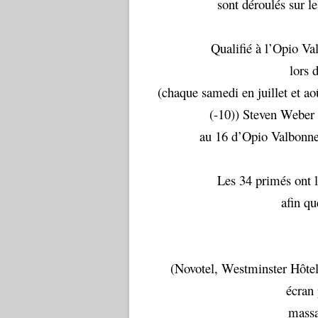
sont déroulés sur l
Qualifié à l’Opio Val
lors 
(chaque samedi en juillet et ao
(-10)) Steven Weber m
au 16 d’Opio Valbonne 
Les 34 primés ont l
afin q
(Novotel, Westminster Hôte
écran 
massa