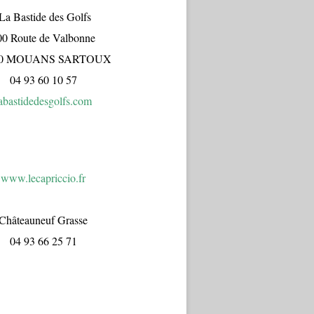
a Bastide des Golfs
00 Route de Valbonne
70 MOUANS SARTOUX
04 93 60 10 57
abastidedesgolfs.com
www.lecapr
iccio.fr
Châteauneuf Grasse
04 93 66 25 71