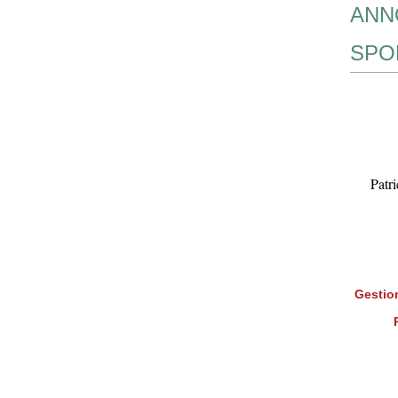
ANN
SPO
Patr
Gestion