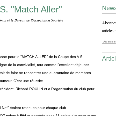
 "Match Aller"
News
man et le Bureau de l'Association Sportive
Abonnez-
articles 
bonne pour le "MATCH ALLER" de la Coupe des A.S.
Artic
igne de la convivialité, tout comme l’excellent déjeuner.
était de faire se rencontrer une quarantaine de membres
 humeur. C'est une réussite.
Président, Richard ROULIN et à l’organisation du club pour
d Net" étaient retenues pour chaque club.
527
points à
504
et possède donc
23
points d’avance avant