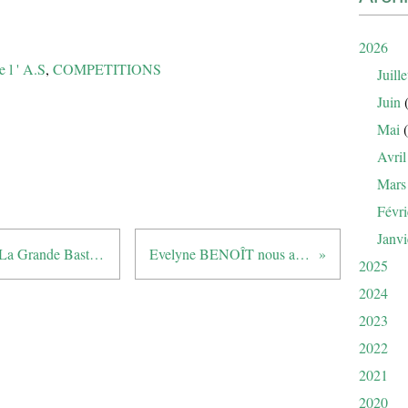
2026
e l ' A.S
,
COMPETITIONS
Juille
Juin
(
Mai
(
Avril
Mars
Févri
Janvi
WIN PRO AM et WIN TOUR à La Grande Bastide en Octobre
Evelyne BENOÎT nous a quittés ...
2025
2024
2023
2022
2021
2020