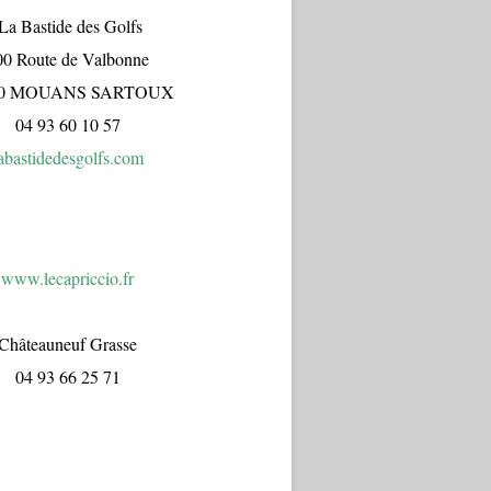
a Bastide des Golfs
00 Route de Valbonne
70 MOUANS SARTOUX
04 93 60 10 57
abastidedesgolfs.com
www.lecapr
iccio.fr
Châteauneuf Grasse
04 93 66 25 71