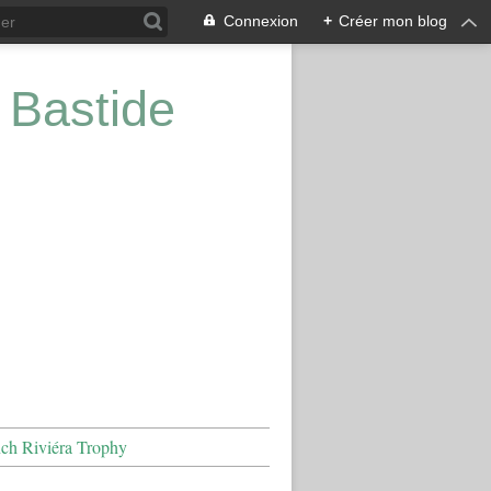
Connexion
+
Créer mon blog
 Bastide
nch Riviéra Trophy