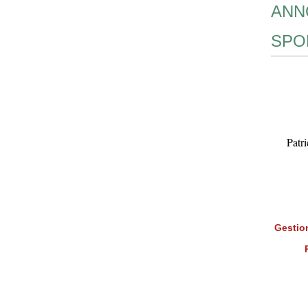
ANN
SPO
Patr
Gestion