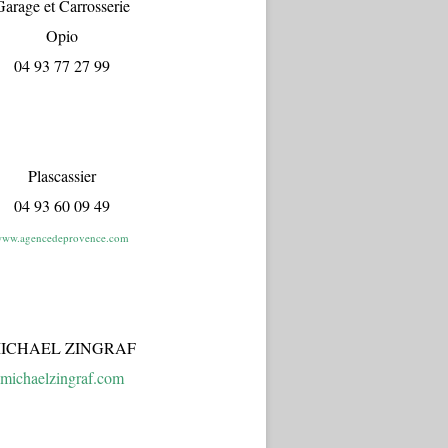
arage et Carrosserie
Opio
04 93 77 27 99
Plascassier
04 93 60 09 49
ww.agencedeprovence.com
ICHAEL ZINGRAF
michaelzingraf.com