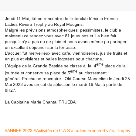
Jeudi 11 Mai, 4éme rencontre de l’interclub féminin French
Ladies Riviera Trophy au Royal Mougins.
Malgré les prévisions atmosphériques pessimistes, le club a
maintenu ce rendez vous avec 81 joueuses
et il a bien fait
puisqu’il n’y a pas eu de pluie et nous avons même pu partager
un excellent déjeuner sur la terrasse.
L’accueil fut merveilleux avec café, viennoiseries, jus de fruits et
en plus et visières et balles logotées pour chacune.
ème
L’équipe de la Grande Bastide se classe à la 4
place de la
ème
journée et conserve sa place de 5
au classement
général.
Prochaine rencontre : Old Course Mandelieu le Jeudi 25
Mai 2023
avec un cut de sélection le mardi 16 Mai à partir de
8H27.
La Capitaine Marie Chantal TRUEBA
#ANNEE 2023
#Activités de l ' A.S
#Ladies French Riviéra Trophy