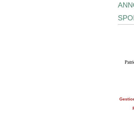
ANN
SPO
Patr
Gestion