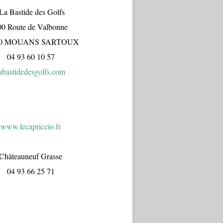
a Bastide des Golfs
00 Route de Valbonne
70 MOUANS SARTOUX
04 93 60 10 57
abastidedesgolfs.com
www.lecapr
iccio.fr
Châteauneuf Grasse
04 93 66 25 71