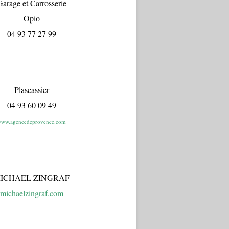
arage et Carrosserie
Opio
04 93 77 27 99
Plascassier
04 93 60 09 49
ww.agencedeprovence.com
ICHAEL ZINGRAF
michaelzingraf.com