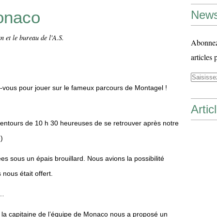
onaco
News
 et le bureau de l'A.S.
Abonnez-
articles 
-vous pour jouer sur le fameux parcours de Montagel !
Artic
lentours de 10 h 30 heureuses de se retrouver après notre
)
sous un épais brouillard. Nous avions la possibilité
 nous était offert.
s…
ie la capitaine de l’équipe de Monaco nous a proposé un