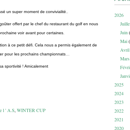
sé un super moment de convivialité..
2026
Juille
ûter offert par le chef du restaurant du golf en nous
Juin
(
rochaine voir avant pour certaines.
Mai
(
ation à ce petit défi. Cela nous a permis également de
Avril
rer pour les prochains championnats…
Mars
sa sportivité ! Amicalement
Févri
Janvi
2025
2024
2023
e l ' A.S
,
WINTER CUP
2022
2021
2020