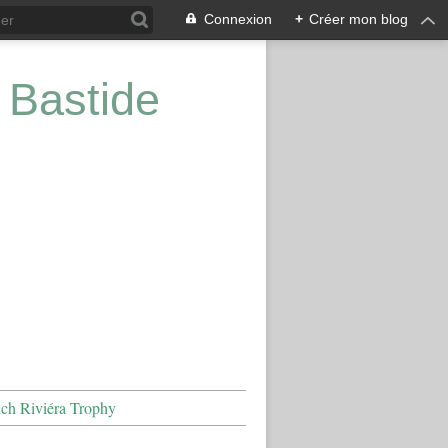
Connexion
+
Créer mon blog
 Bastide
nch Riviéra Trophy