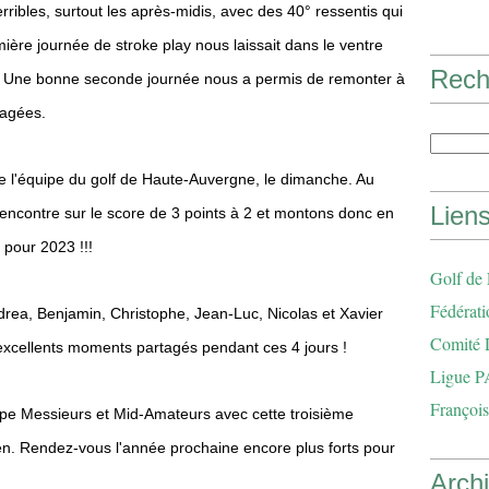
ibles, surtout les après-midis, avec des 40° ressentis qui
emière journée de stroke play nous laissait dans le ventre
Rech
. Une bonne seconde journée nous a permis de remonter à
gagées.
 l'équipe du golf de Haute-Auvergne, le dimanche. Au
Lien
encontre sur le score de 3 points à 2 et montons donc en
pour 2023 !!!
Golf de
Fédérati
drea, Benjamin, Christophe, Jean-Luc, Nicolas et Xavier
Comité 
excellents moments partagés pendant ces 4 jours !
Ligue P
François
ipe Messieurs et Mid-Amateurs avec cette troisième
n. Rendez-vous l'année prochaine encore plus forts pour
Arch