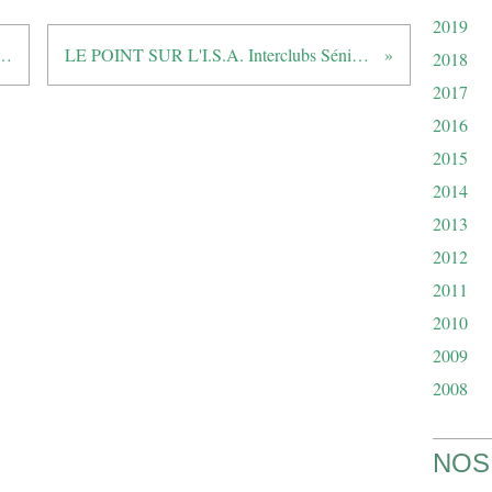
2019
e ligue par équipes séniors 2
LE POINT SUR L'I.S.A. Interclubs Séniors Azuréens
2018
2017
2016
2015
2014
2013
2012
2011
2010
2009
2008
NOS