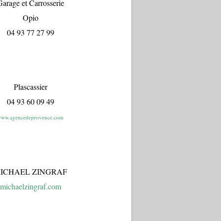
arage et Carrosserie
Opio
04 93 77 27 99
Plascassier
04 93 60 09 49
ww.agencedeprovence.com
ICHAEL ZINGRAF
michaelzingraf.com