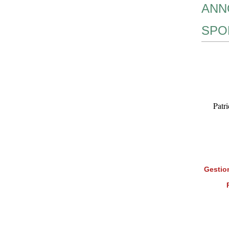
ANN
SPO
Patr
Gestion