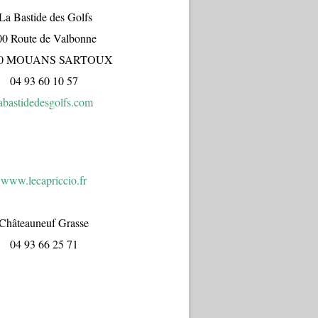
a Bastide des Golfs
00 Route de Valbonne
70 MOUANS SARTOUX
04 93 60 10 57
abastidedesgolfs.com
www.lecapr
iccio.fr
Châteauneuf Grasse
04 93 66 25 71