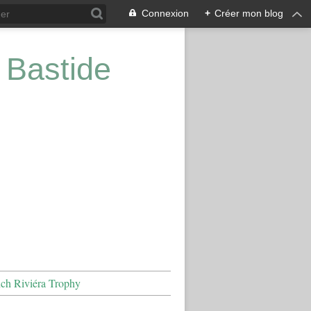
Connexion
+
Créer mon blog
 Bastide
nch Riviéra Trophy