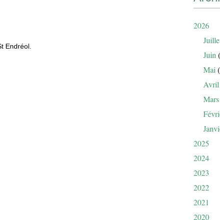
2026
Juille
St Endréol.
Juin
(
Mai
(
Avril
Mars
Févri
Janvi
2025
2024
2023
2022
2021
2020