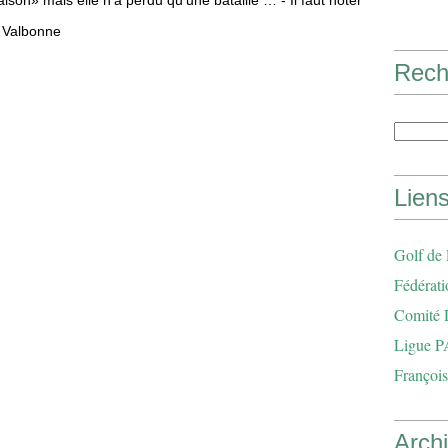
son» mais elle n’a perdu qu’une bataille … -
Il faut noter
o Valbonne
Rech
Lien
Golf de
Fédérati
Comité 
Ligue P
François
Arch