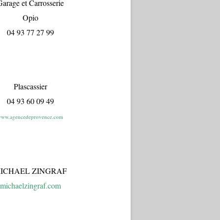
arage et Carrosserie
Opio
04 93 77 27 99
Plascassier
04 93 60 09 49
ww.agencedeprovence.com
ICHAEL ZINGRAF
michaelzingraf.com