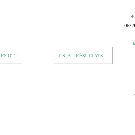
L
4
063
l
NES OTT
I. S. A. : RÉSULTATS