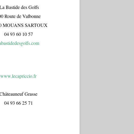
a Bastide des Golfs
00 Route de Valbonne
70 MOUANS SARTOUX
04 93 60 10 57
abastidedesgolfs.com
www.lecapr
iccio.fr
Châteauneuf Grasse
04 93 66 25 71