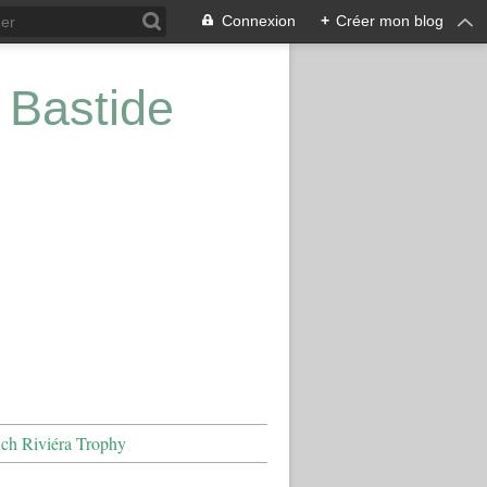
Connexion
+
Créer mon blog
 Bastide
nch Riviéra Trophy