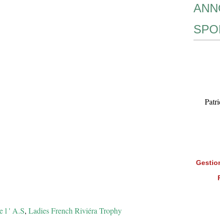
ANN
SPO
Patr
Gestion
e l ' A.S
,
Ladies French Riviéra Trophy