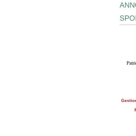
ANN
SPO
Patr
Gestion