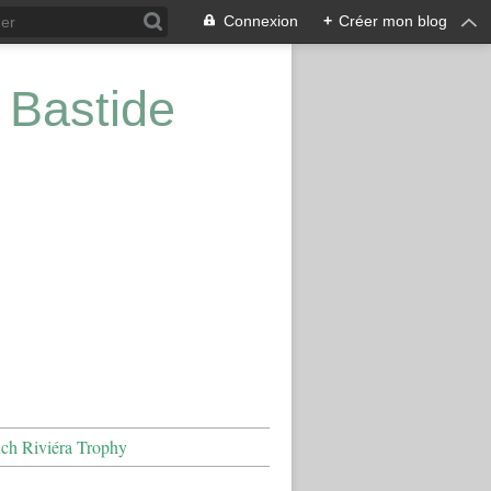
Connexion
+
Créer mon blog
 Bastide
nch Riviéra Trophy