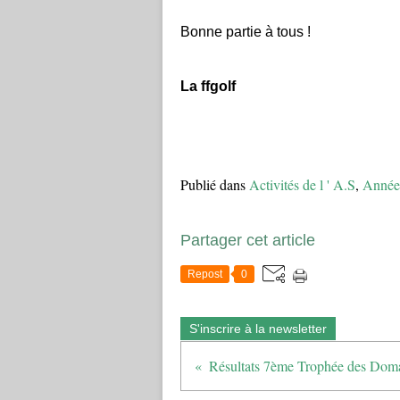
Bonne partie à tous !
La ffgolf
Publié dans
Activités de l ' A.S
,
Année
Partager cet article
Repost
0
S'inscrire à la newsletter