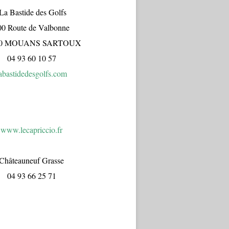
a Bastide des Golfs
00 Route de Valbonne
70 MOUANS SARTOUX
04 93 60 10 57
abastidedesgolfs.com
www.lecapr
iccio.fr
Châteauneuf Grasse
04 93 66 25 71