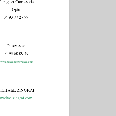
arage et Carrosserie
Opio
04 93 77 27 99
Plascassier
04 93 60 09 49
ww.agencedeprovence.com
ICHAEL ZINGRAF
michaelzingraf.com