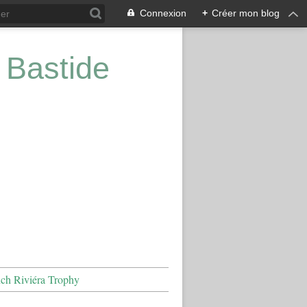
Connexion
+
Créer mon blog
 Bastide
nch Riviéra Trophy