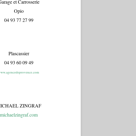
arage et Carrosserie
Opio
04 93 77 27 99
Plascassier
04 93 60 09 49
ww.agencedeprovence.com
ICHAEL ZINGRAF
michaelzingraf.com