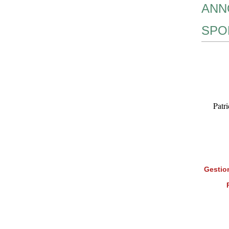
ANN
SPO
Patr
Gestion