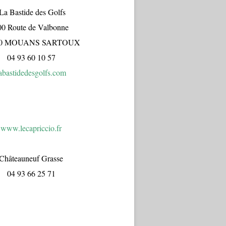
a Bastide des Golfs
00 Route de Valbonne
70 MOUANS SARTOUX
04 93 60 10 57
abastidedesgolfs.com
www.lecapr
iccio.fr
Châteauneuf Grasse
04 93 66 25 71