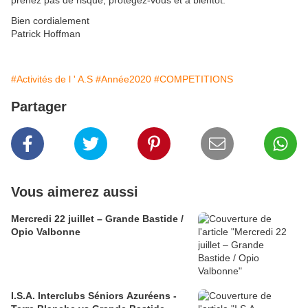
prenez pas de risque, protégez-vous et à bientôt.
Bien cordialement
Patrick Hoffman
#Activités de l ' A.S
#Année2020
#COMPETITIONS
Partager
Vous aimerez aussi
Mercredi 22 juillet – Grande Bastide /
Opio Valbonne
I.S.A. Interclubs Séniors Azuréens -