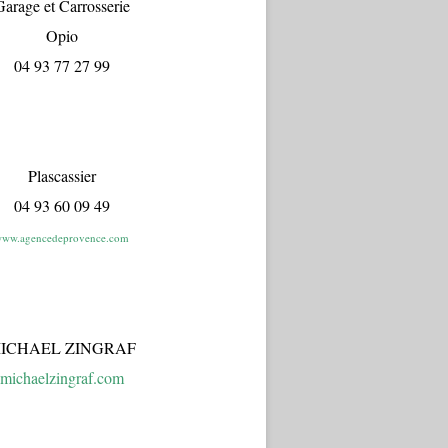
arage et Carrosserie
Opio
04 93 77 27 99
Plascassier
04 93 60 09 49
ww.agencedeprovence.com
ICHAEL ZINGRAF
michaelzingraf.com