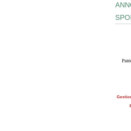
ANN
SPO
Patr
Gestion