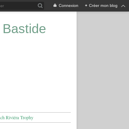
Connexion
+
Créer mon blog
 Bastide
nch Riviéra Trophy