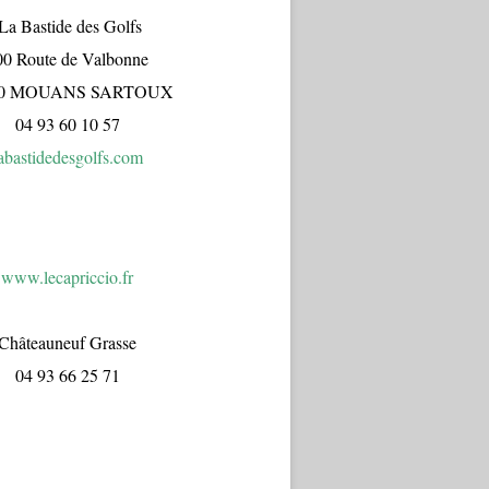
a Bastide des Golfs
00 Route de Valbonne
70 MOUANS SARTOUX
04 93 60 10 57
abastidedesgolfs.com
www.lecapr
iccio.fr
Châteauneuf Grasse
04 93 66 25 71