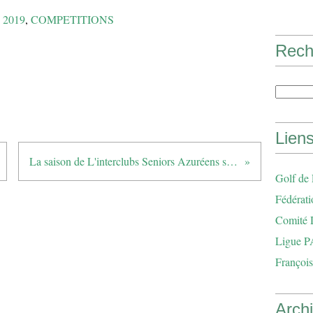
 2019
,
COMPETITIONS
Rech
Lien
La saison de L'interclubs Seniors Azuréens se termine en apothéose
Golf de
Fédérati
Comité 
Ligue P
François
Arch