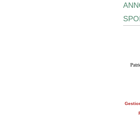
ANN
SPO
Patr
Gestion