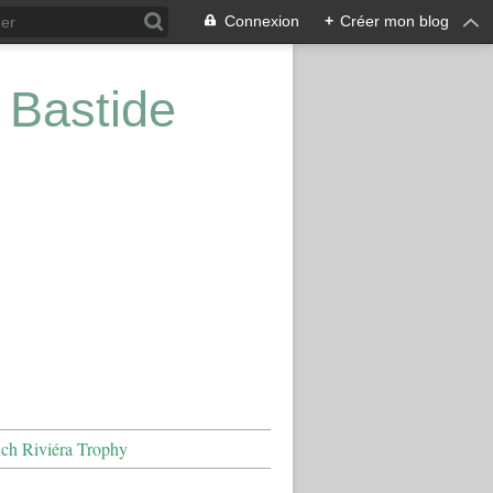
Connexion
+
Créer mon blog
 Bastide
nch Riviéra Trophy