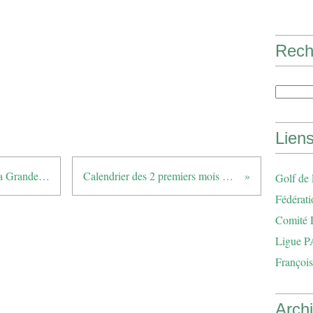
Rech
Lien
2018 Coupe de Noël au Golf de la Grande Bastide
Calendrier des 2 premiers mois de 2019
Golf de
Fédérati
Comité 
Ligue P
François
Arch