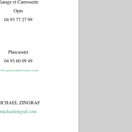
arage et Carrosserie
Opio
04 93 77 27 99
Plascassier
04 93 60 09 49
ww.agencedeprovence.com
ICHAEL ZINGRAF
michaelzingraf.com