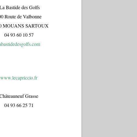
a Bastide des Golfs
00 Route de Valbonne
70 MOUANS SARTOUX
04 93 60 10 57
abastidedesgolfs.com
www.lecapr
iccio.fr
Châteauneuf Grasse
04 93 66 25 71