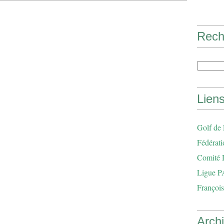
Rech
Lien
Golf de
Fédérati
Comité 
Ligue P
François
Arch