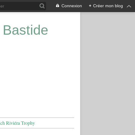
Connexion
+
Créer mon blog
 Bastide
nch Riviéra Trophy