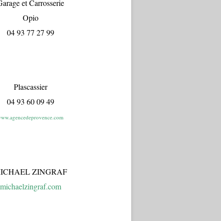
arage et Carrosserie
Opio
04 93 77 27 99
Plascassier
04 93 60 09 49
ww.agencedeprovence.com
ICHAEL ZINGRAF
michaelzingraf.com