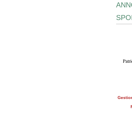
ANN
SPO
Patr
Gestion