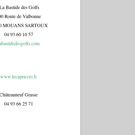
a Bastide des Golfs
00 Route de Valbonne
70 MOUANS SARTOUX
04 93 60 10 57
abastidedesgolfs.com
www.lecapr
iccio.fr
Châteauneuf Grasse
04 93 66 25 71