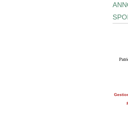
ANN
SPO
Patr
Gestion