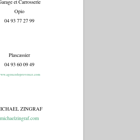
arage et Carrosserie
Opio
04 93 77 27 99
Plascassier
04 93 60 09 49
ww.agencedeprovence.com
ICHAEL ZINGRAF
michaelzingraf.com