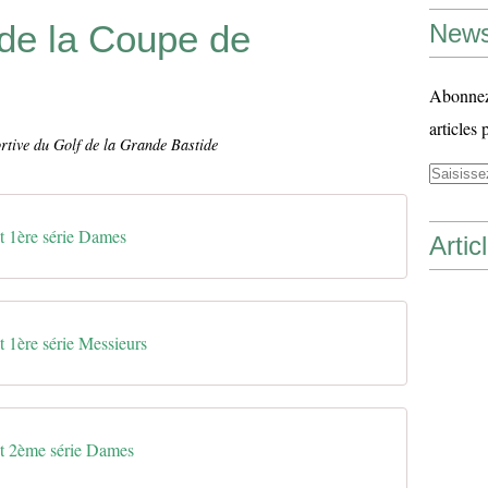
 de la Coupe de
News
Abonnez-
articles 
rtive du Golf de la Grande Bastide
t 1ère série Dames
Artic
t 1ère série Messieurs
ut 2ème série Dames