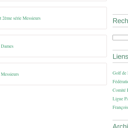
t 2ème série Messieurs
Rech
t Dames
Lien
Golf de
t Messieurs
Fédérati
Comité 
Ligue P
François
Arch