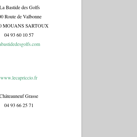
a Bastide des Golfs
00 Route de Valbonne
70 MOUANS SARTOUX
04 93 60 10 57
abastidedesgolfs.com
www.lecapr
iccio.fr
Châteauneuf Grasse
04 93 66 25 71