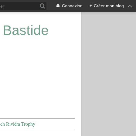
Connexion
+
Créer mon blog
 Bastide
nch Riviéra Trophy