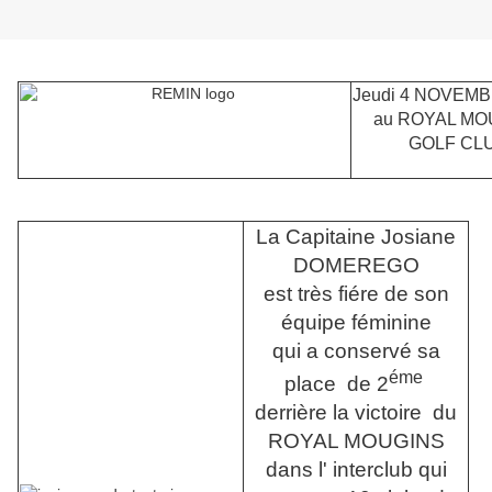
Jeudi 4 NOVEM
au
ROYAL MO
GOLF CL
La Capitaine Josiane
DOMEREGO
est très fiére de son
équipe féminine
qui a conservé sa
éme
place
de 2
derrière la victoire du
ROYAL MOUGINS
dans l' interclub qui