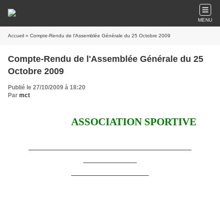
MENU
Accueil
» Compte-Rendu de l'Assemblée Générale du 25 Octobre 2009
Compte-Rendu de l'Assemblée Générale du 25
Octobre 2009
Publié le 27/10/2009 à 18:20
Par
mct
ASSOCIATION SPORTIVE
COMPTE RENDU DE L’ASSEMBLEE
GENERALE
du 25 octobre 2009
L’assemblée générale des membres de l’Association Sportive du Golf de la
Grande Bastide s’est tenue
au siège 761, chemin de Picholines à
Châteauneuf de Grasse, le 25 octobre 2009 à 17 h.