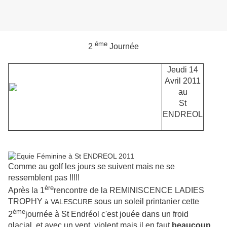
éme
2
Journée
Jeudi 14
Avril 2011
au
St
ENDREOL
Comme au golf les jours se suivent mais ne se
ressemblent pas !!!!!
ère
Après
la 1
rencontre de la REMINISCENCE LADIES
TROPHY
sous un soleil printanier cette
à VALESCURE
ème
2
journée à St Endréol c'est jouée dans un froid
glacial et avec un vent violent mais il en faut
beaucoup