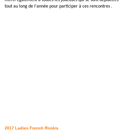
merci également à toutes les joueuses qui se sont déplacées
tout au long de l'année pour participer à ces rencontres .
2017 Ladies French Riviéra