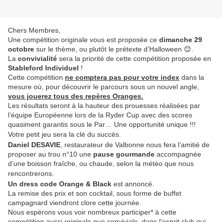
Chers Membres,
Une compétition originale vous est proposée ce
dimanche 29
octobre
sur le thème, ou plutôt le prétexte d’Halloween 😊.
La
convivialité
sera la priorité de cette compétition proposée en
Stableford Individuel
!
Cette compétition
ne comptera pas pour votre index
dans la
mesure où, pour découvrir le parcours sous un nouvel angle,
vous jouerez tous des repères Oranges.
Les résultats seront à la hauteur des prouesses réalisées par
l’équipe Européenne lors de la Ryder Cup avec des scores
quasiment garantis sous le Par… Une opportunité unique !!!
Votre petit jeu sera la clé du succès.
Daniel DESAVIE
, restaurateur de Valbonne nous fera l’amitié de
proposer au trou n°10 une
pause gourmande
accompagnée
d’une boisson fraîche, ou chaude, selon la météo que nous
rencontrerons.
Un dress code Orange & Black
est annoncé.
La remise des prix et son cocktail, sous forme de buffet
campagnard viendront clore cette journée.
Nous espérons vous voir nombreux participer* à cette
compétition aussi originale que conviviale, dans l’esprit club qui