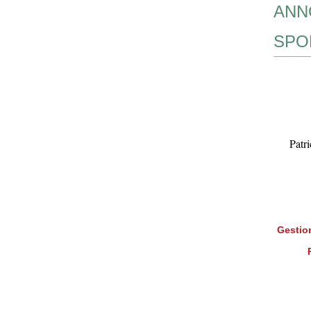
ANN
SPO
Patr
Gestion