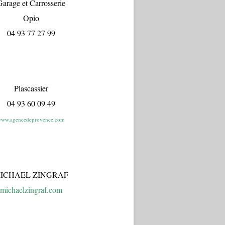
arage et Carrosserie
Opio
04 93 77 27 99
Plascassier
04 93 60 09 49
ww.agencedeprovence.com
ICHAEL ZINGRAF
michaelzingraf.com