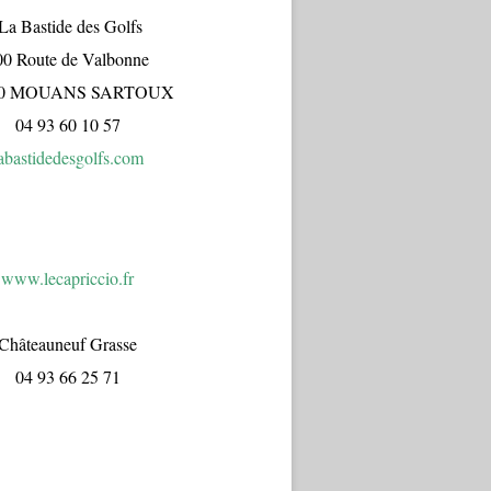
a Bastide des Golfs
00 Route de Valbonne
70 MOUANS SARTOUX
04 93 60 10 57
abastidedesgolfs.com
www.lecapr
iccio.fr
Châteauneuf Grasse
04 93 66 25 71