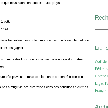
rême que nous avons entamé les matchplays.
Rech
 1 putt.
 et 4&2
tions favorables, sont interrompus et comme le veut la tradition,
Lien
llions les gagner…
tus comme des lions contre une très belle équipe du Château
Golf de
ion.
Fédérati
Comité 
ute très pluvieuse, mais tout le monde est rentré à bon port.
Ligue P
n'a pas à rougir de ses prestations dans ces conditions extrêmes.
François
Arch