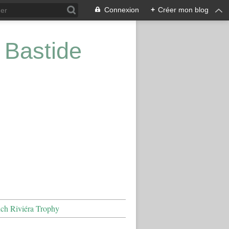
Connexion
+
Créer mon blog
 Bastide
nch Riviéra Trophy