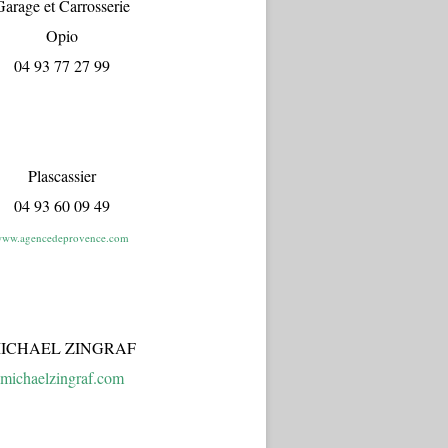
arage et Carrosserie
Opio
04 93 77 27 99
Plascassier
04 93 60 09 49
ww.agencedeprovence.com
ICHAEL ZINGRAF
michaelzingraf.com