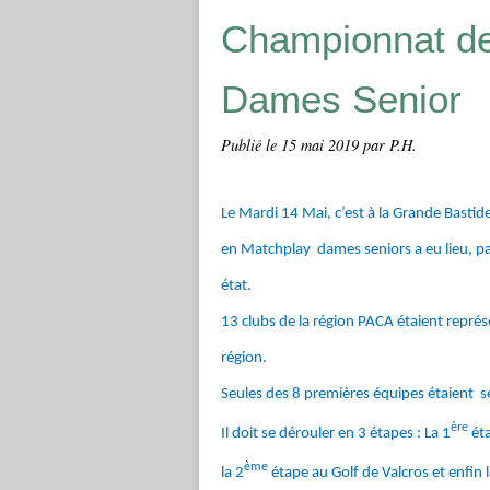
Championnat de
Dames Senior
Publié le
15 mai 2019
par P.H.
Le Mardi 14 Mai, c’est à la Grande Bastid
en Matchplay dames
seniors
a eu lieu,
pa
état.
13 clubs de la région PACA étaient représ
région.
Seules des 8 premières équipes étaient 
ère
Il doit se dérouler en 3 étapes : La 1
éta
ème
la 2
étape au Golf de Valcros et enfin 