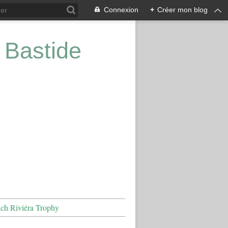
Connexion
+
Créer mon blog
 Bastide
nch Riviéra Trophy