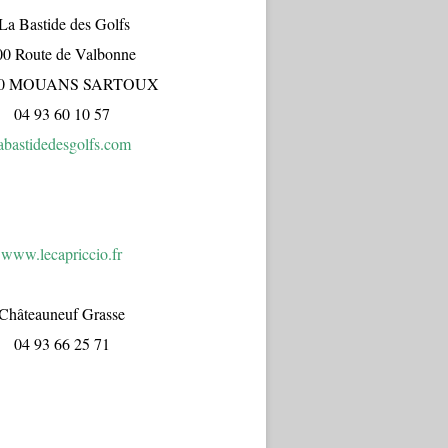
a Bastide des Golfs
00 Route de Valbonne
70 MOUANS SARTOUX
04 93 60 10 57
abastidedesgolfs.com
www.lecapr
iccio.fr
Châteauneuf Grasse
04 93 66 25 71