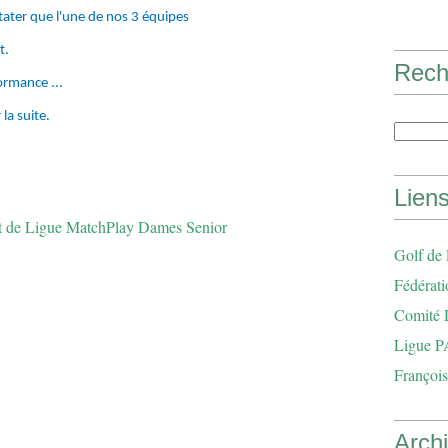
tater que l'une de nos 3 équipes
t.
Rech
ormance ...
a suite.
Lien
Golf de
Fédérati
Comité 
Ligue P
François
Arch