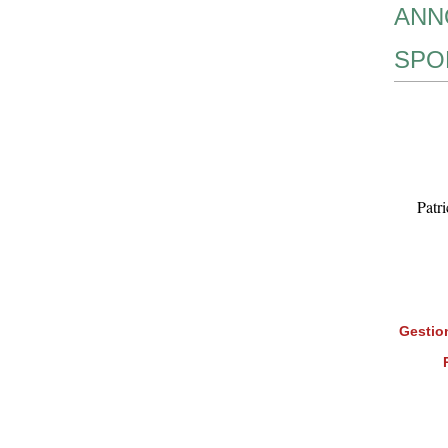
ANN
SPO
Patr
Gestion