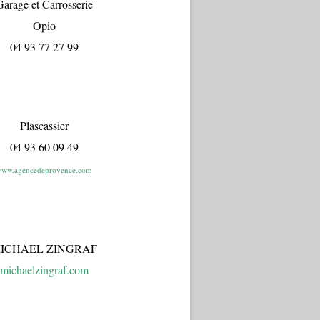
arage et Carrosserie
Opio
04 93 77 27 99
Plascassier
04 93 60 09 49
ww.agencedeprovence.com
ICHAEL ZINGRAF
michaelzingraf.com