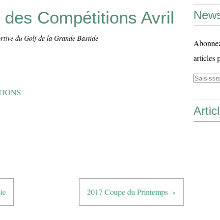
 des Compétitions Avril
News
rtive du Golf de la Grande Bastide
Abonnez-
articles 
TIONS
Artic
ie
2017 Coupe du Printemps