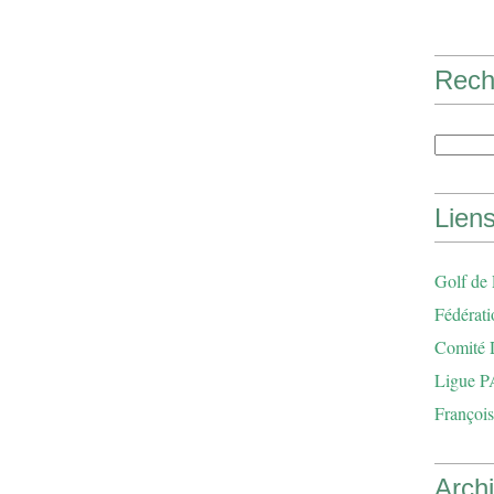
Rech
Lien
Golf de
Fédérati
Comité 
Ligue P
François
Arch