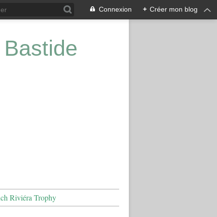
Connexion
+
Créer mon blog
 Bastide
nch Riviéra Trophy