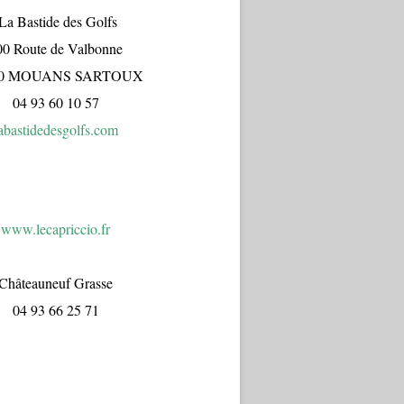
a Bastide des Golfs
00 Route de Valbonne
70 MOUANS SARTOUX
04 93 60 10 57
abastidedesgolfs.com
www.lecapr
iccio.fr
Châteauneuf Grasse
04 93 66 25 71