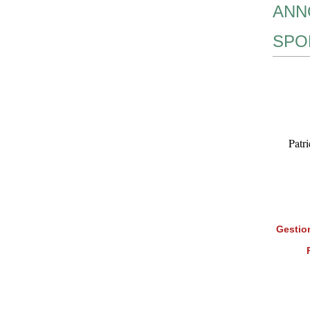
ANN
SPO
Patr
Gestion