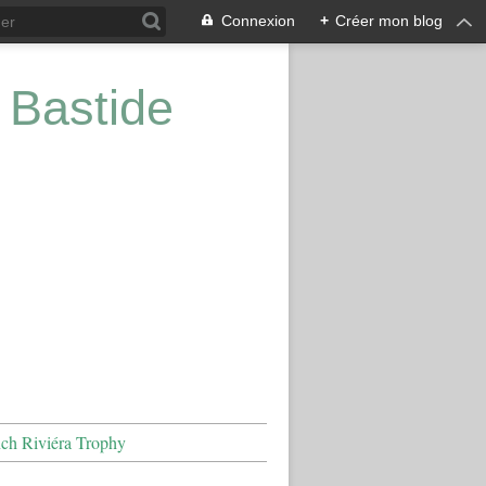
Connexion
+
Créer mon blog
 Bastide
nch Riviéra Trophy