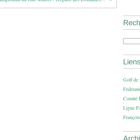
Rech
Lien
Golf de
Fédérati
Comité 
Ligue P
François
Arch