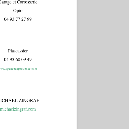
arage et Carrosserie
Opio
04 93 77 27 99
Plascassier
04 93 60 09 49
ww.agencedeprovence.com
ICHAEL ZINGRAF
michaelzingraf.com