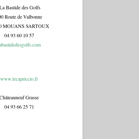
a Bastide des Golfs
00 Route de Valbonne
70 MOUANS SARTOUX
04 93 60 10 57
abastidedesgolfs.com
www.lecapr
iccio.fr
Châteauneuf Grasse
04 93 66 25 71