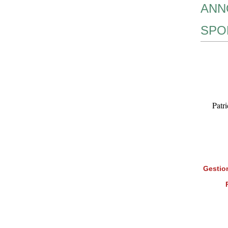
ANN
SPO
Patr
Gestion