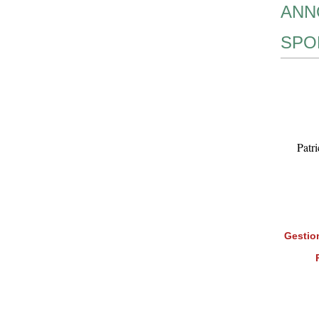
ANN
SPO
Patr
Gestion