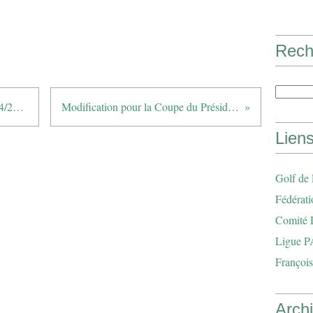
Rech
Planning des Capitaines pour 2014/2015
Modification pour la Coupe du Président
Lien
Golf de
Fédérati
Comité 
Ligue P
François
Arch