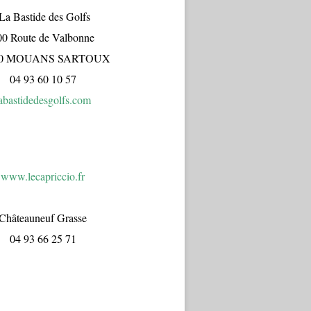
a Bastide des Golfs
00 Route de Valbonne
70 MOUANS SARTOUX
04 93 60 10 57
abastidedesgolfs.com
www.lecapr
iccio.fr
Châteauneuf Grasse
04 93 66 25 71