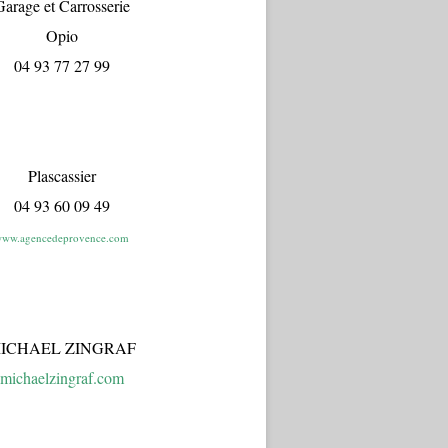
arage et Carrosserie
Opio
04 93 77 27 99
Plascassier
04 93 60 09 49
ww.agencedeprovence.com
ICHAEL ZINGRAF
michaelzingraf.com