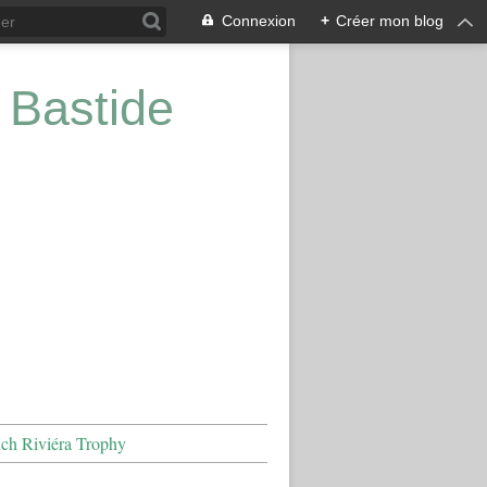
Connexion
+
Créer mon blog
 Bastide
nch Riviéra Trophy