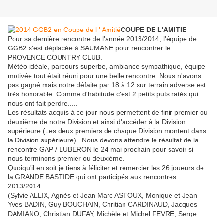
COUPE DE L'AMITIE
Pour sa dernière rencontre de l'année 2013/2014, l'équipe de
GGB2 s'est déplacée à SAUMANE pour rencontrer le
PROVENCE COUNTRY CLUB.
Météo idéale, parcours superbe, ambiance sympathique, équipe
motivée tout était réuni pour une belle rencontre. Nous n'avons
pas gagné mais notre défaite par 18 à 12 sur terrain adverse est
très honorable. Comme d'habitude c'est 2 petits puts ratés qui
nous ont fait perdre.....
Les résultats acquis à ce jour nous permettent de finir premier ou
deuxième de notre Division et ainsi d'accéder à la Division
supérieure (Les deux premiers de chaque Division montent dans
la Division supérieure) . Nous devons attendre le résultat de la
rencontre GAP / LUBERON le 24 mai prochain pour savoir si
nous terminons premier ou deuxième.
Quoiqu'il en soit je tiens à féliciter et remercier les 26 joueurs de
la GRANDE BASTIDE qui ont participés aux rencontres
2013/2014
(Sylvie ALLIX, Agnès et Jean Marc ASTOUX, Monique et Jean
Yves BADIN, Guy BOUCHAIN, Chritian CARDINAUD, Jacques
DAMIANO, Christian DUFAY, Michèle et Michel FEVRE, Serge